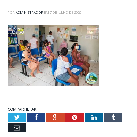
POR
ADMINISTRADOR
EM
7 DE JULHO DE 2020
COMPARTILHAR:
Twitter
Facebook
Google+
Pinterest
LinkedIn
Tumblr
Email