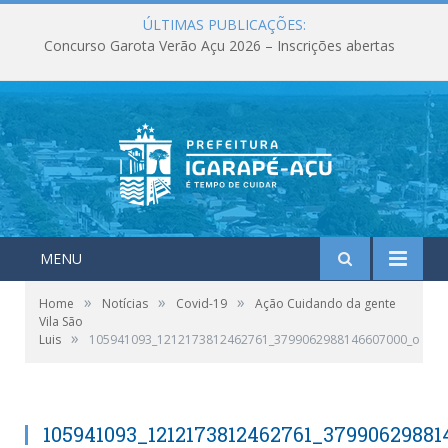
ÚLTIMAS PUBLICAÇÕES:
Concurso Garota Verão Açu 2026 – Inscrições abertas
MENU
»
»
»
Home
Notícias
Covid-19
Ação Cuidando da gente
Vila São
»
Luis
105941093_1212173812462761_3799062988146607000_o
105941093_1212173812462761_37990629881