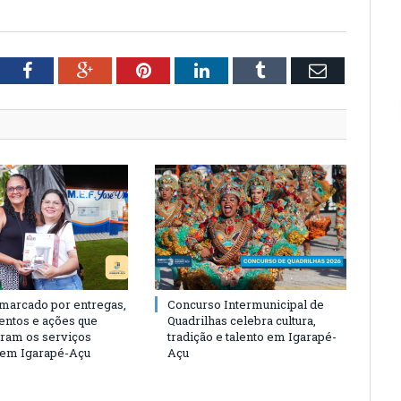
tter
Facebook
Google+
Pinterest
LinkedIn
Tumblr
Email
 marcado por entregas,
Concurso Intermunicipal de
entos e ações que
Quadrilhas celebra cultura,
eram os serviços
tradição e talento em Igarapé-
 em Igarapé-Açu
Açu