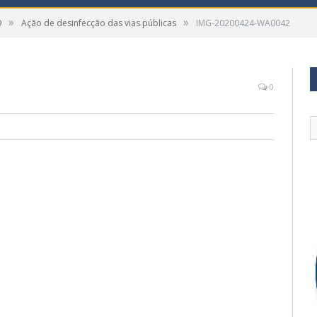
»
»
9
Ação de desinfecção das vias públicas
IMG-20200424-WA0042
0