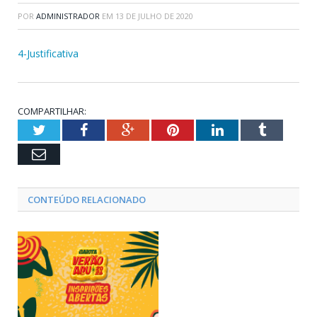
POR
ADMINISTRADOR
EM
13 DE JULHO DE 2020
4-Justificativa
COMPARTILHAR:
Twitter
Facebook
Google+
Pinterest
LinkedIn
Tumblr
Email
CONTEÚDO RELACIONADO