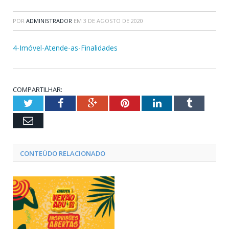
POR
ADMINISTRADOR
EM
3 DE AGOSTO DE 2020
4-Imóvel-Atende-as-Finalidades
COMPARTILHAR:
Twitter
Facebook
Google+
Pinterest
LinkedIn
Tumblr
Email
CONTEÚDO RELACIONADO