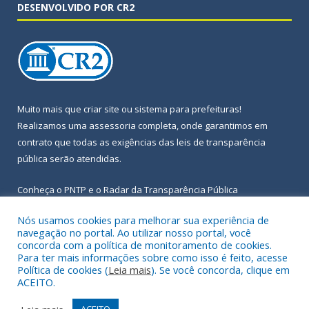
DESENVOLVIDO POR CR2
Muito mais que
criar site
ou
sistema para prefeituras
!
Realizamos uma
assessoria
completa, onde garantimos em
contrato que todas as exigências das
leis de transparência
pública
serão atendidas.
Conheça o
PNTP
e o
Radar da Transparência Pública
Nós usamos cookies para melhorar sua experiência de
navegação no portal. Ao utilizar nosso portal, você
concorda com a política de monitoramento de cookies.
Para ter mais informações sobre como isso é feito, acesse
Todos os direitos reservados a Prefeitura Municipal de Igarapé-
Política de cookies (
Leia mais
). Se você concorda, clique em
Açu.
ACEITO.
Frequência Online
Mapa do Site