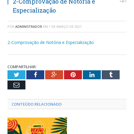
2-Comprovação de Notória e
0
Especialização
POR
ADMINISTRADOR
EM
1 DE MARÇO DE 2021
2-Comprovação de Notória e Especialização
COMPARTILHAR:
Twitter
Facebook
Google+
Pinterest
LinkedIn
Tumblr
Email
CONTEÚDO RELACIONADO