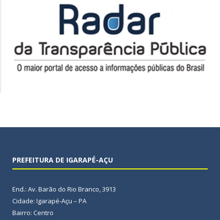
PREFEITURA DE IGARAPÉ-AÇU
End.: Av. Barão do Rio Branco, 3913
Cidade: Igarapé-Açu – PA
Bairro: Centro