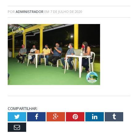
POR
ADMINISTRADOR
EM
7 DE JULHO DE 2020
COMPARTILHAR:
Twitter
Facebook
Google+
Pinterest
LinkedIn
Tumblr
Email