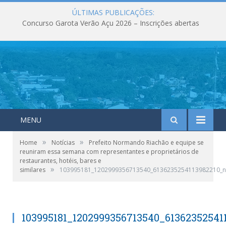
ÚLTIMAS PUBLICAÇÕES:
Concurso Garota Verão Açu 2026 – Inscrições abertas
MENU
»
»
Home
Notícias
Prefeito Normando Riachão e equipe se
reuniram essa semana com representantes e proprietários de
restaurantes, hotéis, bares e
»
similares
103995181_1202999356713540_6136235254113982210_n
103995181_1202999356713540_61362352541