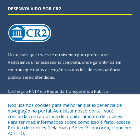
DESENVOLVIDO POR CR2
Muito mais que
criar site
ou
sistema para prefeituras
!
Realizamos uma
assessoria
completa, onde garantimos em
contrato que todas as exigências das
leis de transparência
pública
serão atendidas.
Conheça o
PNTP
e o
Radar da Transparência Pública
Nós usamos cookies para melhorar sua experiência de
navegação no portal. Ao utilizar nosso portal, você
concorda com a política de monitoramento de cookies.
Para ter mais informações sobre como isso é feito, acesse
Todos os direitos reservados a Prefeitura Municipal de Igarapé-
Política de cookies (
Leia mais
). Se você concorda, clique em
Açu.
ACEITO.