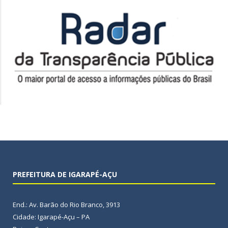
PREFEITURA DE IGARAPÉ-AÇU
End.: Av. Barão do Rio Branco, 3913
Cidade: Igarapé-Açu – PA