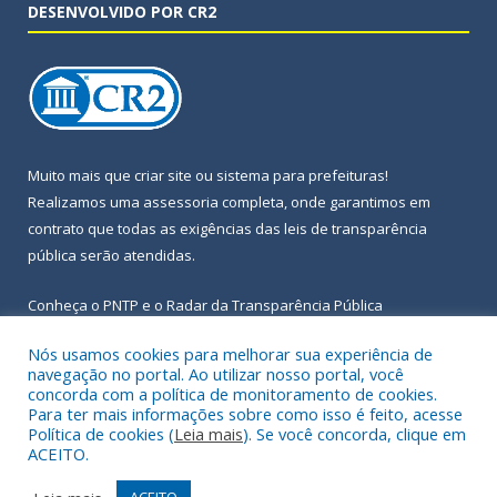
DESENVOLVIDO POR CR2
Muito mais que
criar site
ou
sistema para prefeituras
!
Realizamos uma
assessoria
completa, onde garantimos em
contrato que todas as exigências das
leis de transparência
pública
serão atendidas.
Conheça o
PNTP
e o
Radar da Transparência Pública
Nós usamos cookies para melhorar sua experiência de
navegação no portal. Ao utilizar nosso portal, você
concorda com a política de monitoramento de cookies.
Para ter mais informações sobre como isso é feito, acesse
Todos os direitos reservados a Prefeitura Municipal de Igarapé-
Política de cookies (
Leia mais
). Se você concorda, clique em
Açu.
ACEITO.
Frequência Online
Mapa do Site