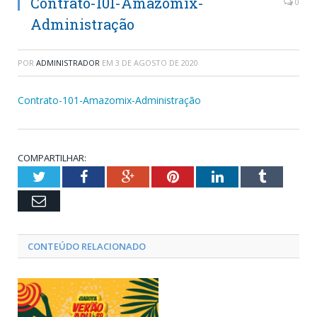
Contrato-101-Amazomix-
0
Administração
POR
ADMINISTRADOR
EM
3 DE AGOSTO DE 2020
Contrato-101-Amazomix-Administração
COMPARTILHAR:
Twitter
Facebook
Google+
Pinterest
LinkedIn
Tumblr
Email
CONTEÚDO RELACIONADO