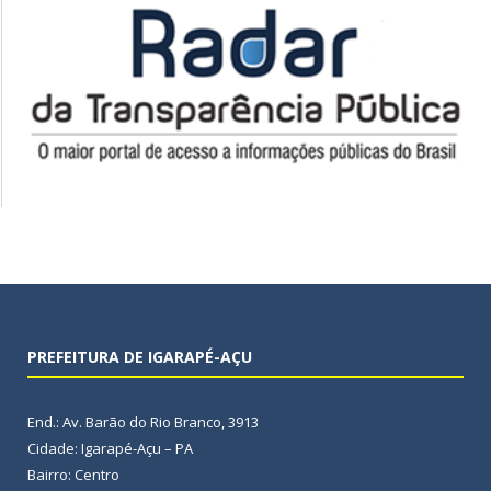
PREFEITURA DE IGARAPÉ-AÇU
End.: Av. Barão do Rio Branco, 3913
Cidade: Igarapé-Açu – PA
Bairro: Centro