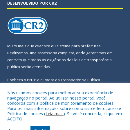
DESENVOLVIDO POR CR2
Muito mais que
criar site
ou
sistema para prefeituras
!
Realizamos uma
assessoria
completa, onde garantimos em
contrato que todas as exigências das
leis de transparência
pública
serão atendidas.
Conheça o
PNTP
e o
Radar da Transparência Pública
Nós usamos cookies para melhorar sua experiência de
navegação no portal. Ao utilizar nosso portal, você
concorda com a política de monitoramento de cookies.
Para ter mais informações sobre como isso é feito, acesse
Todos os direitos reservados a Prefeitura Municipal de Igarapé-
Política de cookies (
Leia mais
). Se você concorda, clique em
Açu.
ACEITO.
Frequência Online
Mapa do Site