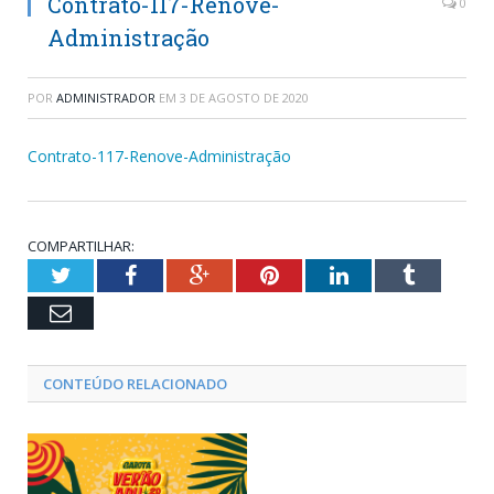
Contrato-117-Renove-
0
Administração
POR
ADMINISTRADOR
EM
3 DE AGOSTO DE 2020
Contrato-117-Renove-Administração
COMPARTILHAR:
Twitter
Facebook
Google+
Pinterest
LinkedIn
Tumblr
Email
CONTEÚDO RELACIONADO