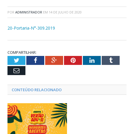
POR
ADMINISTRADOR
EM
14 DE JULHO DE 2020
20-Portaria-N°-309.2019
COMPARTILHAR:
Twitter
Facebook
Google+
Pinterest
LinkedIn
Tumblr
Email
CONTEÚDO RELACIONADO