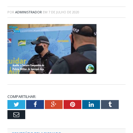
POR
ADMINISTRADOR
EM
7 DE JULHO DE 2020
COMPARTILHAR:
Twitter
Facebook
Google+
Pinterest
LinkedIn
Tumblr
Email