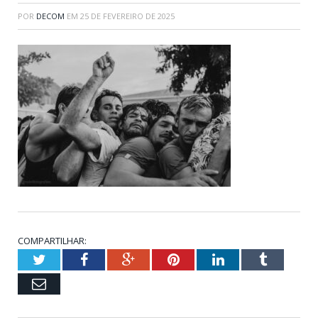
POR
DECOM
EM
25 DE FEVEREIRO DE 2025
COMPARTILHAR:
Twitter
Facebook
Google+
Pinterest
LinkedIn
Tumblr
Email