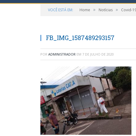
»
»
VOCÊ ESTÁ EM:
Home
Notícias
Covid-1
FB_IMG_1587489293157
POR
ADMINISTRADOR
EM
7 DE JULHO DE 2020