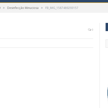
»
»
9
Desinfecção Minuciosa
FB_IMG_1587489293157
0