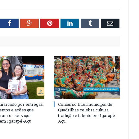
tter
Facebook
Google+
Pinterest
LinkedIn
Tumblr
Email
 marcado por entregas,
Concurso Intermunicipal de
entos e ações que
Quadrilhas celebra cultura,
eram os serviços
tradição e talento em Igarapé-
 em Igarapé-Açu
Açu