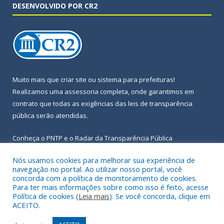
DESENVOLVIDO POR CR2
Muito mais que
criar site
ou
sistema para prefeituras
!
Realizamos uma
assessoria
completa, onde garantimos em
contrato que todas as exigências das
leis de transparência
pública
serão atendidas.
Conheça o
PNTP
e o
Radar da Transparência Pública
Nós usamos cookies para melhorar sua experiência de
navegação no portal. Ao utilizar nosso portal, você
concorda com a política de monitoramento de cookies.
Para ter mais informações sobre como isso é feito, acesse
Todos os direitos reservados a Prefeitura Municipal de Igarapé-
Política de cookies (
Leia mais
). Se você concorda, clique em
Açu.
ACEITO.
Frequência Online
Mapa do Site