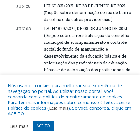
LEI N° 831/2021, DE 28 DE JUNHO DE 2021
JUN 28
(Dispõe sobre denominação de rua do bairro
da colina e dá outras providências.)
LEI N° 829/2021, DE 08 DE JUNHO DE 2021
JUN 08
(Dispõe sobre a reestruturação do conselho
municipal de acompanhamento e controle
social do fundo de manutenção e
desenvolvimento da educação básica e de
valorização dos profissionais da educação
básica e de valorização dos profissionais da
educação – CACS-FUNDEB e dá outras
providências)
Nós usamos cookies para melhorar sua experiência de
navegação no portal. Ao utilizar nosso portal, você
concorda com a política de monitoramento de cookies.
ABRIL, 2021
Para ter mais informações sobre como isso é feito, acesse
Política de cookies (
Leia mais
). Se você concorda, clique em
ACEITO.
ATO DE PROMULGAÇÃO Nº 003/2021, DE 23
ABR 26
DE ABRIL DE 2021
Leia mais
ACEITO
ATO DE PROMULGAÇÃO Nº 001/2021, DE 23
ABR 23