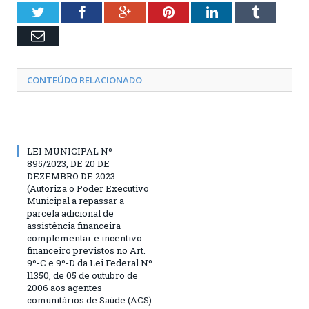
Twitter
Facebook
Google+
Pinterest
LinkedIn
Tumblr
Email
CONTEÚDO RELACIONADO
LEI MUNICIPAL Nº
895/2023, DE 20 DE
DEZEMBRO DE 2023
(Autoriza o Poder Executivo
Municipal a repassar a
parcela adicional de
assistência financeira
complementar e incentivo
financeiro previstos no Art.
9º-C e 9º-D da Lei Federal Nº
11350, de 05 de outubro de
2006 aos agentes
comunitários de Saúde (ACS)