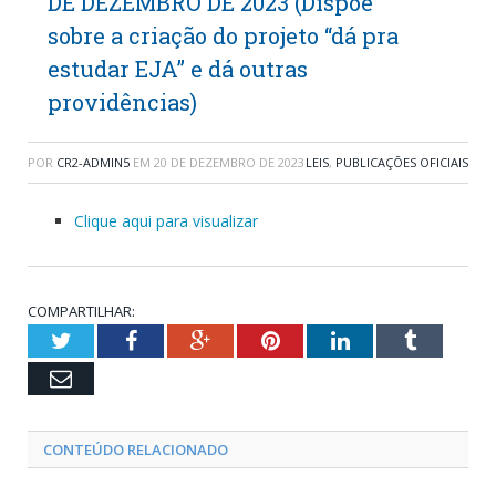
DE DEZEMBRO DE 2023 (Dispõe
sobre a criação do projeto “dá pra
estudar EJA” e dá outras
providências)
POR
CR2-ADMIN5
EM
20 DE DEZEMBRO DE 2023
LEIS
,
PUBLICAÇÕES OFICIAIS
Clique aqui para visualizar
COMPARTILHAR:
Twitter
Facebook
Google+
Pinterest
LinkedIn
Tumblr
Email
CONTEÚDO RELACIONADO