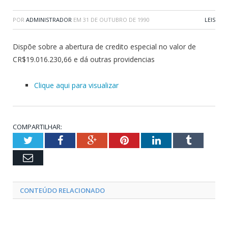
POR
ADMINISTRADOR
EM
31 DE OUTUBRO DE 1990
LEIS
Dispõe sobre a abertura de credito especial no valor de
CR$19.016.230,66 e dá outras providencias
Clique aqui para visualizar
COMPARTILHAR:
Twitter
Facebook
Google+
Pinterest
LinkedIn
Tumblr
Email
CONTEÚDO RELACIONADO