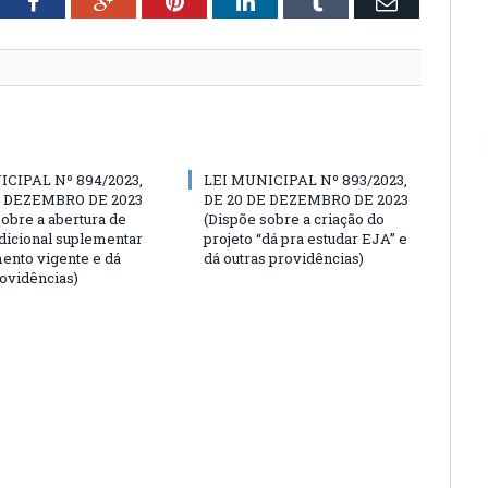
tter
Facebook
Google+
Pinterest
LinkedIn
Tumblr
Email
ICIPAL Nº 894/2023,
LEI MUNICIPAL Nº 893/2023,
E DEZEMBRO DE 2023
DE 20 DE DEZEMBRO DE 2023
sobre a abertura de
(Dispõe sobre a criação do
adicional suplementar
projeto “dá pra estudar EJA” e
ento vigente e dá
dá outras providências)
rovidências)