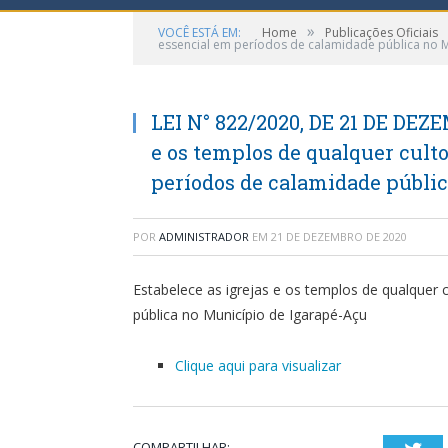
»
VOCÊ ESTÁ EM:
Home
Publicações Oficiais
essencial em períodos de calamidade pública no M
LEI N° 822/2020, DE 21 DE DEZE
e os templos de qualquer cult
períodos de calamidade públi
POR
ADMINISTRADOR
EM
21 DE DEZEMBRO DE 2020
Estabelece as igrejas e os templos de qualquer
pública no Município de Igarapé-Açu
Clique aqui para visualizar
COMPARTILHAR: