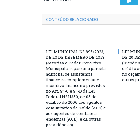
Twi
CONTEÚDO RELACIONADO
LEI MUNICIPAL Nº 895/2023,
LEI MUN
DE 20 DE DEZEMBRO DE 2023
DE 20 D
(Autoriza o Poder Executivo
(Dispõe 
Municipal a repassar a parcela
crédito 
adicional de assistência
no orçam
financeira complementar e
outras p
incentivo financeiro previstos
no Art. 9º-C e 9º-D da Lei
Federal Nº 11350, de 05 de
outubro de 2006 aos agentes
comunitários de Saúde (ACS) e
aos agentes de combate a
endemias (ACE), e dá outras
providências)