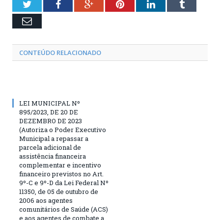
Twitter
Facebook
Google+
Pinterest
LinkedIn
Tumblr
Email
CONTEÚDO RELACIONADO
LEI MUNICIPAL Nº
895/2023, DE 20 DE
DEZEMBRO DE 2023
(Autoriza o Poder Executivo
Municipal a repassar a
parcela adicional de
assistência financeira
complementar e incentivo
financeiro previstos no Art.
9º-C e 9º-D da Lei Federal Nº
11350, de 05 de outubro de
2006 aos agentes
comunitários de Saúde (ACS)
e aos agentes de combate a