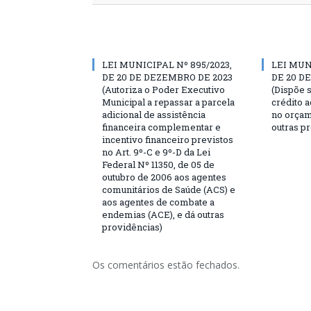
LEI MUNICIPAL Nº 895/2023,
LEI MUN
DE 20 DE DEZEMBRO DE 2023
DE 20 D
(Autoriza o Poder Executivo
(Dispõe 
Municipal a repassar a parcela
crédito 
adicional de assistência
no orçam
financeira complementar e
outras p
incentivo financeiro previstos
no Art. 9º-C e 9º-D da Lei
Federal Nº 11350, de 05 de
outubro de 2006 aos agentes
comunitários de Saúde (ACS) e
aos agentes de combate a
endemias (ACE), e dá outras
providências)
Os comentários estão fechados.