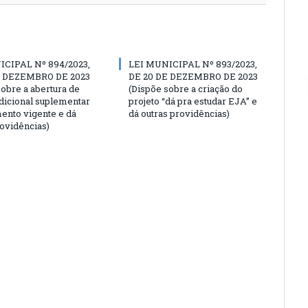
ICIPAL Nº 894/2023,
LEI MUNICIPAL Nº 893/2023,
E DEZEMBRO DE 2023
DE 20 DE DEZEMBRO DE 2023
sobre a abertura de
(Dispõe sobre a criação do
adicional suplementar
projeto “dá pra estudar EJA” e
ento vigente e dá
dá outras providências)
rovidências)