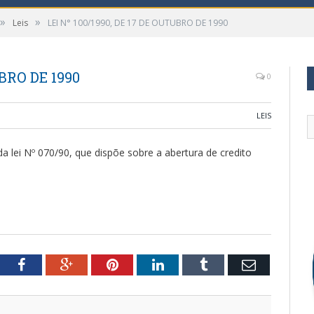
»
»
Leis
LEI N° 100/1990, DE 17 DE OUTUBRO DE 1990
UBRO DE 1990
0
LEIS
a lei Nº 070/90, que dispõe sobre a abertura de credito
tter
Facebook
Google+
Pinterest
LinkedIn
Tumblr
Email