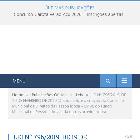
ÚLTIMAS PUBLICAÇÕES:
Concurso Garota Verão Açu 2026 – Inscrições abertas
MENU
»
»
»
Home
Publicações Oficiais
Leis
LEI N° 796/2019, DE
19 DE FEVEREIRO DE 2019 (Dispõe sobre a criação do Conselho
Municipal de Direitos da Pessoa Idosa – CMDI, do Fundo
Municipal da Pessoa Idosa e dá outras providências)
LEI N° 796/2019, DE 19 DE
0