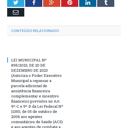
Twitter
Facebook
Google+
Pinterest
LinkedIn
Tumblr
Email
CONTEÚDO RELACIONADO
LEI MUNICIPAL Nº
895/2023, DE 20 DE
DEZEMBRO DE 2023
(Autoriza o Poder Executivo
Municipal a repassar a
parcela adicional de
assistência financeira
complementar e incentivo
financeiro previstos no Art.
9º-C e 9º-D da Lei Federal Nº
11350, de 05 de outubro de
2006 aos agentes
comunitários de Saúde (ACS)
e aos agentes de combate a