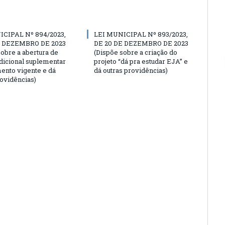
ICIPAL Nº 894/2023,
LEI MUNICIPAL Nº 893/2023,
E DEZEMBRO DE 2023
DE 20 DE DEZEMBRO DE 2023
sobre a abertura de
(Dispõe sobre a criação do
adicional suplementar
projeto “dá pra estudar EJA” e
ento vigente e dá
dá outras providências)
rovidências)