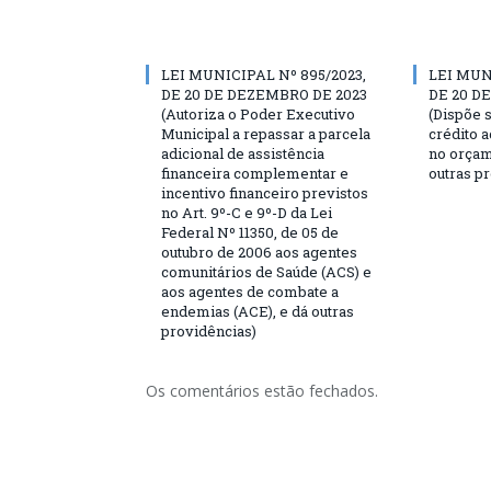
LEI MUNICIPAL Nº 895/2023,
LEI MUN
DE 20 DE DEZEMBRO DE 2023
DE 20 D
(Autoriza o Poder Executivo
(Dispõe 
Municipal a repassar a parcela
crédito 
adicional de assistência
no orçam
financeira complementar e
outras p
incentivo financeiro previstos
no Art. 9º-C e 9º-D da Lei
Federal Nº 11350, de 05 de
outubro de 2006 aos agentes
comunitários de Saúde (ACS) e
aos agentes de combate a
endemias (ACE), e dá outras
providências)
Os comentários estão fechados.