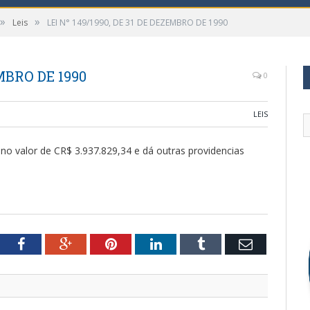
»
»
Leis
LEI N° 149/1990, DE 31 DE DEZEMBRO DE 1990
EMBRO DE 1990
0
LEIS
no valor de CR$ 3.937.829,34 e dá outras providencias
tter
Facebook
Google+
Pinterest
LinkedIn
Tumblr
Email