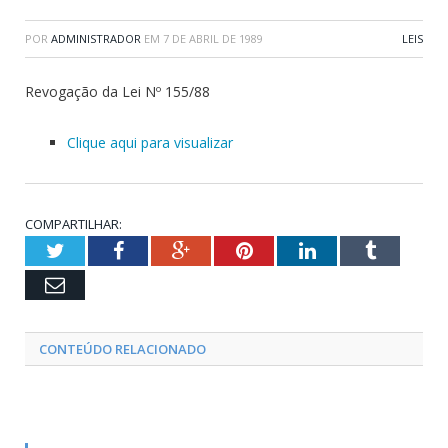
POR
ADMINISTRADOR
EM
7 DE ABRIL DE 1989
LEIS
Revogação da Lei Nº 155/88
Clique aqui para visualizar
COMPARTILHAR:
Twitter
Facebook
Google+
Pinterest
LinkedIn
Tumblr
Email
CONTEÚDO RELACIONADO