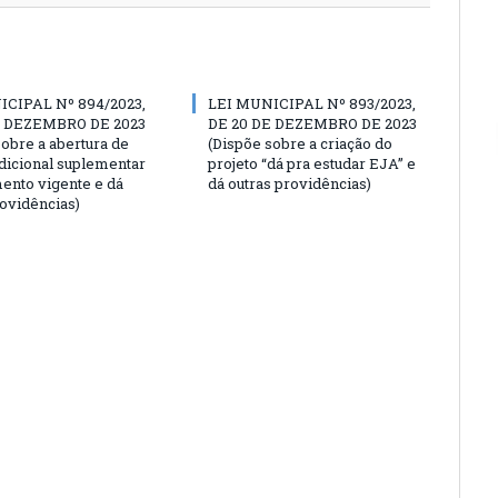
ICIPAL Nº 894/2023,
LEI MUNICIPAL Nº 893/2023,
E DEZEMBRO DE 2023
DE 20 DE DEZEMBRO DE 2023
sobre a abertura de
(Dispõe sobre a criação do
adicional suplementar
projeto “dá pra estudar EJA” e
ento vigente e dá
dá outras providências)
rovidências)