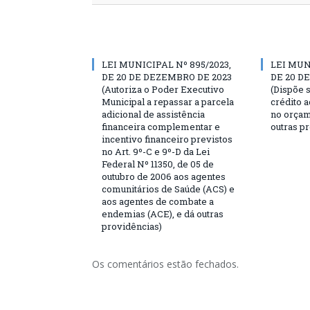
LEI MUNICIPAL Nº 895/2023,
LEI MUN
DE 20 DE DEZEMBRO DE 2023
DE 20 D
(Autoriza o Poder Executivo
(Dispõe 
Municipal a repassar a parcela
crédito 
adicional de assistência
no orçam
financeira complementar e
outras p
incentivo financeiro previstos
no Art. 9º-C e 9º-D da Lei
Federal Nº 11350, de 05 de
outubro de 2006 aos agentes
comunitários de Saúde (ACS) e
aos agentes de combate a
endemias (ACE), e dá outras
providências)
Os comentários estão fechados.