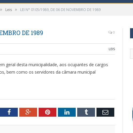
»
»
Leis
LEI N° 0105/1989, DE 06 DE NOVEMBRO DE 1989
OVEMBRO DE 1989
0
LEIS
em geral desta municipalidade, aos ocupantes de cargos
vos, bem como os servidores da câmara municipal
tter
Facebook
Google+
Pinterest
LinkedIn
Tumblr
Email