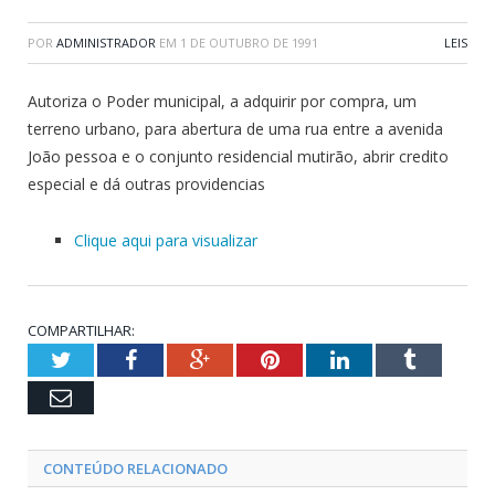
POR
ADMINISTRADOR
EM
1 DE OUTUBRO DE 1991
LEIS
Autoriza o Poder municipal, a adquirir por compra, um
terreno urbano, para abertura de uma rua entre a avenida
João pessoa e o conjunto residencial mutirão, abrir credito
especial e dá outras providencias
Clique aqui para visualizar
COMPARTILHAR:
Twitter
Facebook
Google+
Pinterest
LinkedIn
Tumblr
Email
CONTEÚDO RELACIONADO