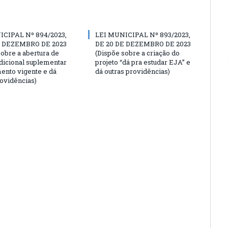
ICIPAL Nº 894/2023,
LEI MUNICIPAL Nº 893/2023,
E DEZEMBRO DE 2023
DE 20 DE DEZEMBRO DE 2023
sobre a abertura de
(Dispõe sobre a criação do
adicional suplementar
projeto “dá pra estudar EJA” e
ento vigente e dá
dá outras providências)
rovidências)