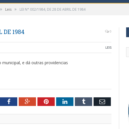
»
»
Leis
LEI N° 002/1984, DE 28 DE ABRIL DE 1984
L DE 1984
0
LEIS
o municipal, e dá outras providencias
tter
Facebook
Google+
Pinterest
LinkedIn
Tumblr
Email