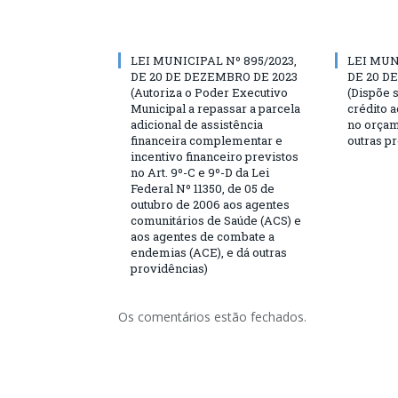
LEI MUNICIPAL Nº 895/2023,
LEI MUN
DE 20 DE DEZEMBRO DE 2023
DE 20 D
(Autoriza o Poder Executivo
(Dispõe 
Municipal a repassar a parcela
crédito 
adicional de assistência
no orçam
financeira complementar e
outras p
incentivo financeiro previstos
no Art. 9º-C e 9º-D da Lei
Federal Nº 11350, de 05 de
outubro de 2006 aos agentes
comunitários de Saúde (ACS) e
aos agentes de combate a
endemias (ACE), e dá outras
providências)
Os comentários estão fechados.