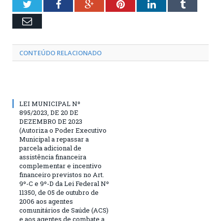
Twitter
Facebook
Google+
Pinterest
LinkedIn
Tumblr
Email
CONTEÚDO RELACIONADO
LEI MUNICIPAL Nº
895/2023, DE 20 DE
DEZEMBRO DE 2023
(Autoriza o Poder Executivo
Municipal a repassar a
parcela adicional de
assistência financeira
complementar e incentivo
financeiro previstos no Art.
9º-C e 9º-D da Lei Federal Nº
11350, de 05 de outubro de
2006 aos agentes
comunitários de Saúde (ACS)
e aos agentes de combate a