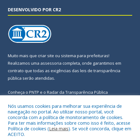
DESENVOLVIDO POR CR2
Muito mais que
criar site
ou
sistema para prefeituras
!
Realizamos uma
assessoria
completa, onde garantimos em
contrato que todas as exigências das
leis de transparência
pública
serão atendidas.
Conheça o
PNTP
e o
Radar da Transparência Pública
Nós usamos cookies para melhorar sua experiência de
navegação no portal. Ao utilizar nosso portal, você
concorda com a política de monitoramento de cookies.
Para ter mais informações sobre como isso é feito, acesse
Todos os direitos reservados a Prefeitura Municipal de Igarapé-
Política de cookies (
Leia mais
). Se você concorda, clique em
Açu.
ACEITO.