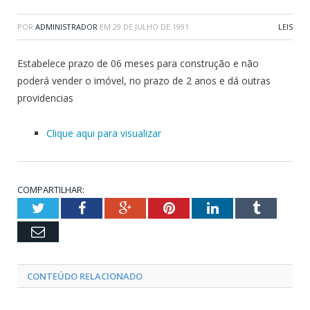
POR
ADMINISTRADOR
EM
29 DE JULHO DE 1991
LEIS
Estabelece prazo de 06 meses para construção e não
poderá vender o imóvel, no prazo de 2 anos e dá outras
providencias
Clique aqui para visualizar
COMPARTILHAR:
Twitter
Facebook
Google+
Pinterest
LinkedIn
Tumblr
Email
CONTEÚDO RELACIONADO