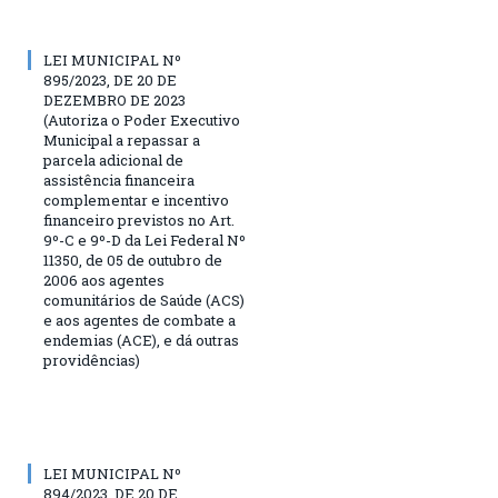
LEI MUNICIPAL Nº
895/2023, DE 20 DE
DEZEMBRO DE 2023
(Autoriza o Poder Executivo
Municipal a repassar a
parcela adicional de
assistência financeira
complementar e incentivo
financeiro previstos no Art.
9º-C e 9º-D da Lei Federal Nº
11350, de 05 de outubro de
2006 aos agentes
comunitários de Saúde (ACS)
e aos agentes de combate a
endemias (ACE), e dá outras
providências)
LEI MUNICIPAL Nº
894/2023, DE 20 DE