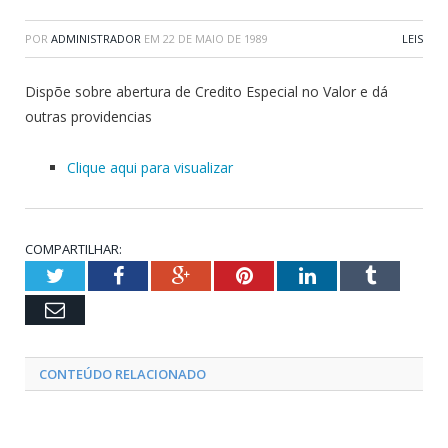
POR
ADMINISTRADOR
EM
22 DE MAIO DE 1989
LEIS
Dispõe sobre abertura de Credito Especial no Valor e dá
outras providencias
Clique aqui para visualizar
COMPARTILHAR:
Twitter
Facebook
Google+
Pinterest
LinkedIn
Tumblr
Email
CONTEÚDO RELACIONADO