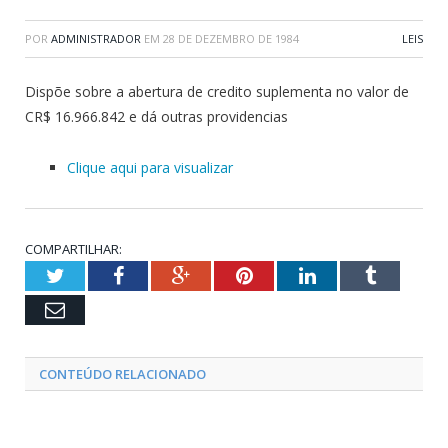
POR
ADMINISTRADOR
EM
28 DE DEZEMBRO DE 1984
LEIS
Dispõe sobre a abertura de credito suplementa no valor de
CR$ 16.966.842 e dá outras providencias
Clique aqui para visualizar
COMPARTILHAR:
Twitter
Facebook
Google+
Pinterest
LinkedIn
Tumblr
Email
CONTEÚDO RELACIONADO