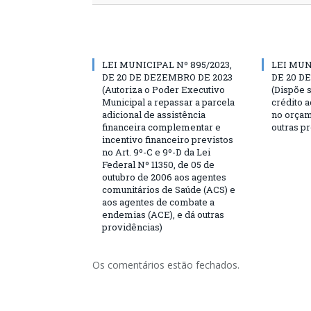
LEI MUNICIPAL Nº 895/2023,
LEI MUN
DE 20 DE DEZEMBRO DE 2023
DE 20 D
(Autoriza o Poder Executivo
(Dispõe 
Municipal a repassar a parcela
crédito 
adicional de assistência
no orçam
financeira complementar e
outras p
incentivo financeiro previstos
no Art. 9º-C e 9º-D da Lei
Federal Nº 11350, de 05 de
outubro de 2006 aos agentes
comunitários de Saúde (ACS) e
aos agentes de combate a
endemias (ACE), e dá outras
providências)
Os comentários estão fechados.