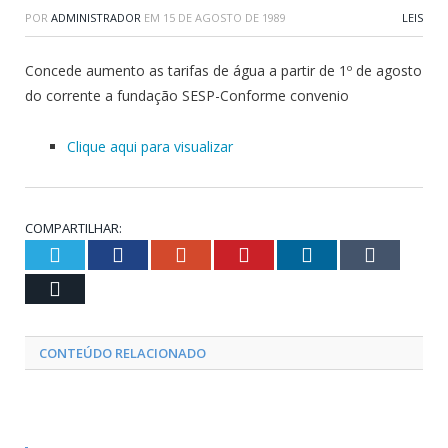
POR
ADMINISTRADOR
EM
15 DE AGOSTO DE 1989
LEIS
Concede aumento as tarifas de água a partir de 1º de agosto
do corrente a fundação SESP-Conforme convenio
Clique aqui para visualizar
COMPARTILHAR:
Twitter
Facebook
Google+
Pinterest
LinkedIn
Tumblr
Email
CONTEÚDO RELACIONADO