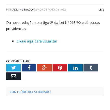
POR
ADMINISTRADOR
EM
29 DE MAIO DE 1992
LEIS
Da nova redação ao artigo 2º da Lei Nº 068/90 e dá outras
providencias
Clique aqui para visualizar
COMPARTILHAR:
Twitter
Facebook
Google+
Pinterest
LinkedIn
Tumblr
Email
CONTEÚDO RELACIONADO