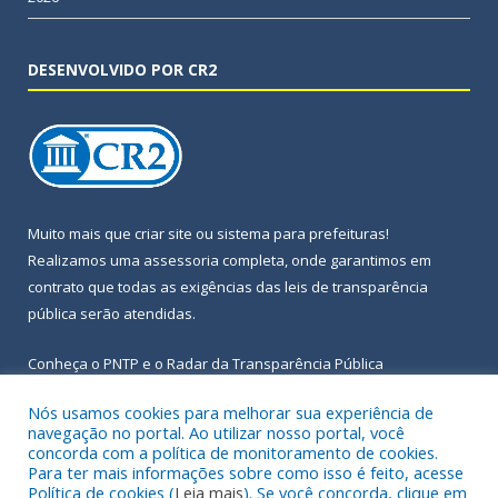
DESENVOLVIDO POR CR2
Muito mais que
criar site
ou
sistema para prefeituras
!
Realizamos uma
assessoria
completa, onde garantimos em
contrato que todas as exigências das
leis de transparência
pública
serão atendidas.
Conheça o
PNTP
e o
Radar da Transparência Pública
Nós usamos cookies para melhorar sua experiência de
navegação no portal. Ao utilizar nosso portal, você
concorda com a política de monitoramento de cookies.
Para ter mais informações sobre como isso é feito, acesse
Todos os direitos reservados a Prefeitura Municipal de Igarapé-
Política de cookies (
Leia mais
). Se você concorda, clique em