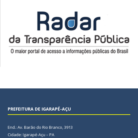
PREFEITURA DE IGARAPÉ-AÇU
End.: Av. Barão do Rio Branco, 3913
Cidade: Igarapé-Açu – PA