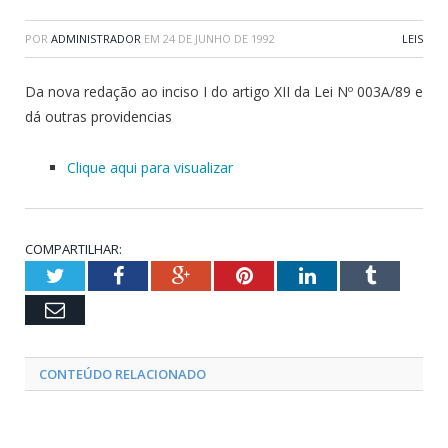
POR
ADMINISTRADOR
EM
24 DE JUNHO DE 1992
LEIS
Da nova redação ao inciso I do artigo XII da Lei Nº 003A/89 e
dá outras providencias
Clique aqui para visualizar
COMPARTILHAR:
Twitter
Facebook
Google+
Pinterest
LinkedIn
Tumblr
Email
CONTEÚDO RELACIONADO