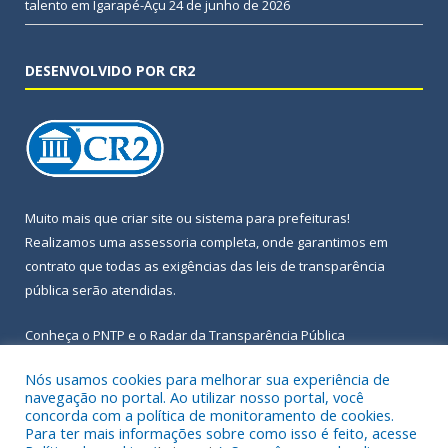
talento em Igarapé-Açu
24 de junho de 2026
DESENVOLVIDO POR CR2
Muito mais que
criar site
ou
sistema para prefeituras
!
Realizamos uma
assessoria
completa, onde garantimos em
contrato que todas as exigências das
leis de transparência
pública
serão atendidas.
Conheça o
PNTP
e o
Radar da Transparência Pública
Nós usamos cookies para melhorar sua experiência de
navegação no portal. Ao utilizar nosso portal, você
concorda com a política de monitoramento de cookies.
Para ter mais informações sobre como isso é feito, acesse
Todos os direitos reservados a Prefeitura Municipal de Igarapé-