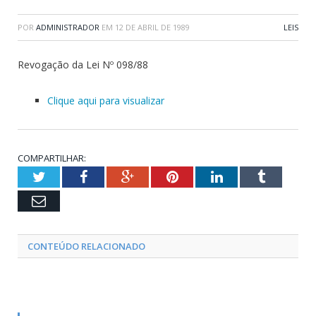
POR
ADMINISTRADOR
EM
12 DE ABRIL DE 1989
LEIS
Revogação da Lei Nº 098/88
Clique aqui para visualizar
COMPARTILHAR:
Twitter
Facebook
Google+
Pinterest
LinkedIn
Tumblr
Email
CONTEÚDO RELACIONADO