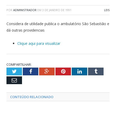
POR
ADMINISTRADOR
EM
3 DE JANEIRO DE 1991
LEIS
Considera de utilidade publica o ambulatório São Sebastião e
dá outras providencias
Clique aqui para visualizar
COMPARTILHAR:
Twitter
Facebook
Google+
Pinterest
LinkedIn
Tumblr
Email
CONTEÚDO RELACIONADO