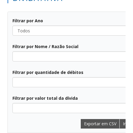
Filtrar por Ano
Todos
Filtrar por Nome / Razão Social
Todos
Filtrar por quantidade de débitos
Todos
Filtrar por valor total da dívida
Todos
Exportar em CSV
Impri