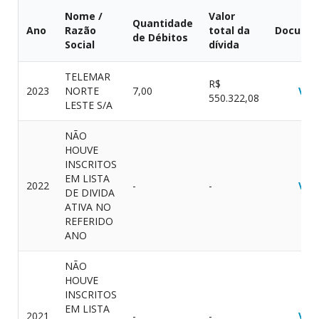
Nome /
Valor
Quantidade
Ano
Razão
total da
Docume
de Débitos
Social
dívida
TELEMAR
R$
2023
NORTE
7,00
VER
550.322,08
LESTE S/A
NÃO
HOUVE
INSCRITOS
EM LISTA
2022
-
-
VER
DE DIVIDA
ATIVA NO
REFERIDO
ANO
NÃO
HOUVE
INSCRITOS
EM LISTA
2021
-
-
VER