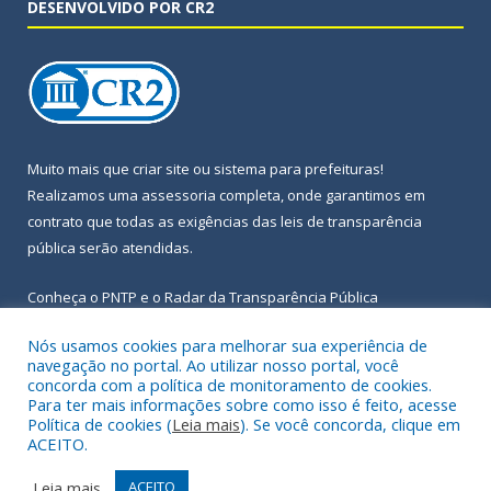
DESENVOLVIDO POR CR2
Muito mais que
criar site
ou
sistema para prefeituras
!
Realizamos uma
assessoria
completa, onde garantimos em
contrato que todas as exigências das
leis de transparência
pública
serão atendidas.
Conheça o
PNTP
e o
Radar da Transparência Pública
Nós usamos cookies para melhorar sua experiência de
navegação no portal. Ao utilizar nosso portal, você
concorda com a política de monitoramento de cookies.
Para ter mais informações sobre como isso é feito, acesse
Todos os direitos reservados a Prefeitura Municipal de Igarapé-
Política de cookies (
Leia mais
). Se você concorda, clique em
Açu.
ACEITO.
Frequência Online
Mapa do Site
Leia mais
ACEITO