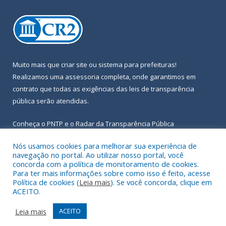
Muito mais que
criar site
ou
sistema para prefeituras
!
Realizamos uma
assessoria
completa, onde garantimos em
contrato que todas as exigências das
leis de transparência
pública
serão atendidas.
Conheça o
PNTP
e o
Radar da Transparência Pública
Nós usamos cookies para melhorar sua experiência de
navegação no portal. Ao utilizar nosso portal, você
concorda com a política de monitoramento de cookies.
Para ter mais informações sobre como isso é feito, acesse
Todos os direitos reservados a Prefeitura Municipal de Igarapé-
Política de cookies (
Leia mais
). Se você concorda, clique em
Açu.
ACEITO.
Frequência Online
Mapa do Site
Leia mais
ACEITO
Acessar Área Administrativa
Acessar Webmail