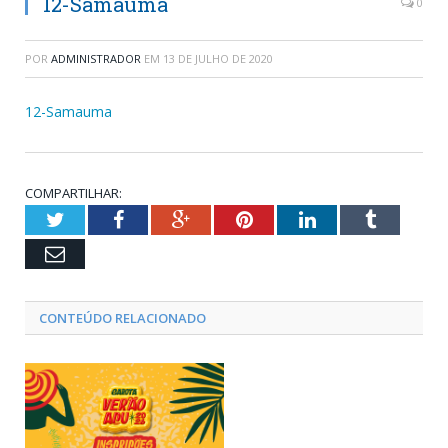
12-Samauma
0
POR
ADMINISTRADOR
EM
13 DE JULHO DE 2020
12-Samauma
COMPARTILHAR:
Twitter
Facebook
Google+
Pinterest
LinkedIn
Tumblr
Email
CONTEÚDO RELACIONADO