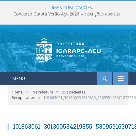
ÚLTIMAS PUBLICAÇÕES:
Concurso Garota Verão Açu 2026 – Inscrições abertas
MENU
»
»
Home
TV Prefeitura
(07) Pacientes
»
Recuperados
101863061_301360534219855_530955163071872270
101863061_301360534219855_53095516307