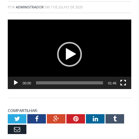
POR
ADMINISTRADOR
EM
7 DE JULHO DE 2020
Tocador
de
vídeo
00:00
01:46
COMPARTILHAR:
Twitter
Facebook
Google+
Pinterest
LinkedIn
Tumblr
Email