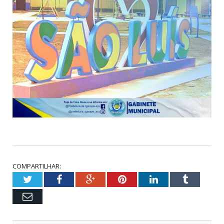
COMPARTILHAR:
Twitter
Facebook
Google+
Pinterest
LinkedIn
Tumblr
Email