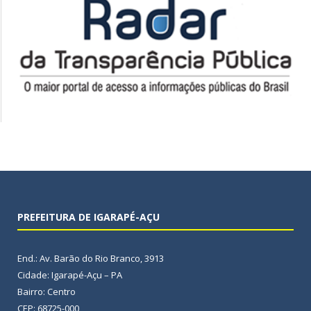
PREFEITURA DE IGARAPÉ-AÇU
End.: Av. Barão do Rio Branco, 3913
Cidade: Igarapé-Açu – PA
Bairro: Centro
CEP: 68725-000