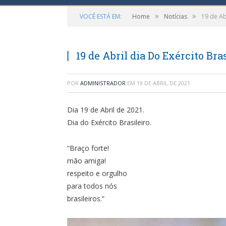
»
»
VOCÊ ESTÁ EM:
Home
Notícias
19 de Ab
19 de Abril dia Do Exército Bra
POR
ADMINISTRADOR
EM
19 DE ABRIL DE 2021
Dia 19 de Abril de 2021.
Dia do Exército Brasileiro.
“Braço forte!
mão amiga!
respeito e orgulho
para todos nós
brasileiros.”