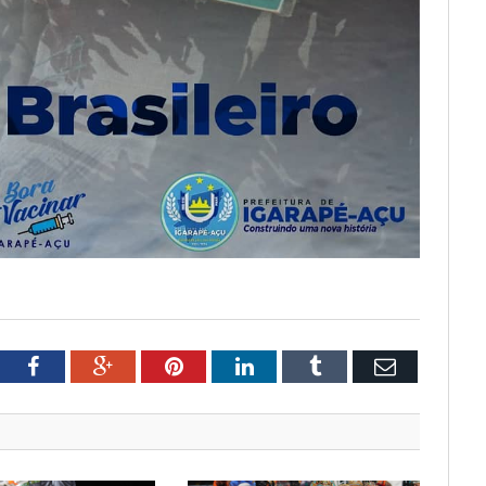
tter
Facebook
Google+
Pinterest
LinkedIn
Tumblr
Email