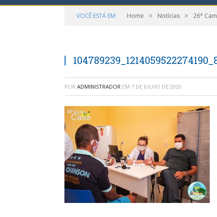
»
»
VOCÊ ESTÁ EM:
Home
Notícias
26° Cam
104789239_1214059522274190_
POR
ADMINISTRADOR
EM
7 DE JULHO DE 2020