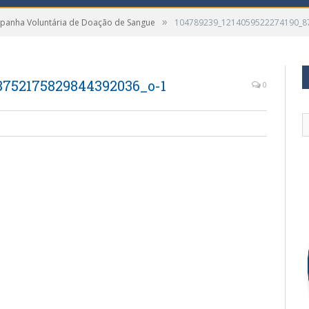
»
panha Voluntária de Doação de Sangue
104789239_1214059522274190_8
8752175829844392036_o-1
0