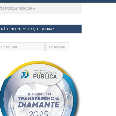
752175829844392036_o-1
NÃO ENCONTROU O QUE QUERIA?