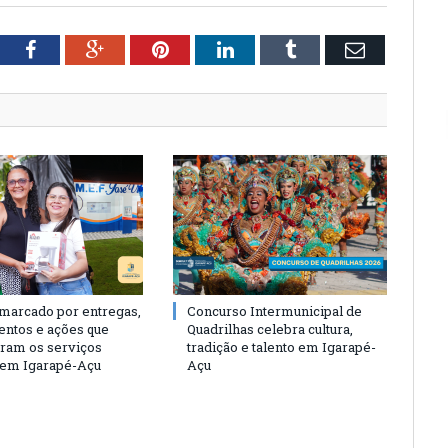
tter
Facebook
Google+
Pinterest
LinkedIn
Tumblr
Email
 marcado por entregas,
Concurso Intermunicipal de
entos e ações que
Quadrilhas celebra cultura,
eram os serviços
tradição e talento em Igarapé-
 em Igarapé-Açu
Açu