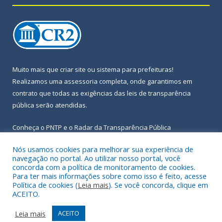
Muito mais que
criar site
ou
sistema para prefeituras
!
Realizamos uma
assessoria
completa, onde garantimos em
contrato que todas as exigências das
leis de transparência
pública
serão atendidas.
Conheça o
PNTP
e o
Radar da Transparência Pública
Nós usamos cookies para melhorar sua experiência de
navegação no portal. Ao utilizar nosso portal, você
concorda com a política de monitoramento de cookies.
Para ter mais informações sobre como isso é feito, acesse
Todos os direitos reservados a Prefeitura Municipal de Igarapé-
Política de cookies (
Leia mais
). Se você concorda, clique em
Açu.
ACEITO.
Frequência Online
Mapa do Site
Leia mais
ACEITO
Acessar Área Administrativa
Acessar Webmail