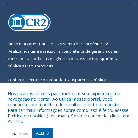
Muito mais que
criar site
ou
sistema para prefeituras
!
Realizamos uma
assessoria
completa, onde garantimos em
contrato que todas as exigências das
leis de transparência
pública
serão atendidas.
Conheça o
PNTP
e o
Radar da Transparência Pública
Nós usamos cookies para melhorar sua experiência de
navegação no portal. Ao utilizar nosso portal, você
concorda com a política de monitoramento de cookies.
Para ter mais informações sobre como isso é feito, acesse
Todos os direitos reservados a Prefeitura Municipal de Igarapé-
Política de cookies (
Leia mais
). Se você concorda, clique em
Açu.
ACEITO.
Frequência Online
Mapa do Site
Leia mais
ACEITO