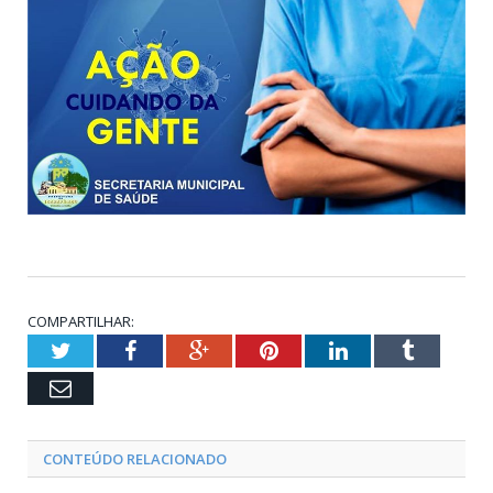
COMPARTILHAR:
Twitter
Facebook
Google+
Pinterest
LinkedIn
Tumblr
Email
CONTEÚDO RELACIONADO