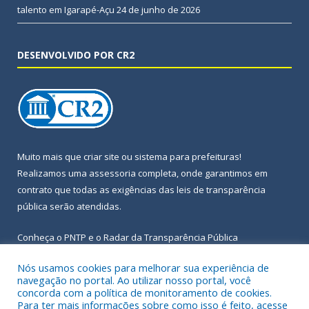
talento em Igarapé-Açu
24 de junho de 2026
DESENVOLVIDO POR CR2
Muito mais que
criar site
ou
sistema para prefeituras
!
Realizamos uma
assessoria
completa, onde garantimos em
contrato que todas as exigências das
leis de transparência
pública
serão atendidas.
Conheça o
PNTP
e o
Radar da Transparência Pública
Nós usamos cookies para melhorar sua experiência de
navegação no portal. Ao utilizar nosso portal, você
concorda com a política de monitoramento de cookies.
Para ter mais informações sobre como isso é feito, acesse