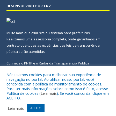
DESENVOLVIDO POR CR2
Muito mais que
criar site
ou
sistema para prefeituras
!
Realizamos uma
assessoria
completa, onde garantimos em
contrato que todas as exigências das
leis de transparência
pública
serão atendidas.
Conheça o
PNTP
e o
Radar da Transparência Pública
Nós usamos cookies para melhorar sua experiência de
navegação no portal. Ao utilizar nosso portal, você
concorda com a política de monitoramento de cookies.
Para ter mais informações sobre como isso é feito, acesse
Todos os direitos reservados a Prefeitura Municipal de Igarapé-
Política de cookies (
Leia mais
). Se você concorda, clique em
Açu.
ACEITO.
Frequência Online
Mapa do Site
Leia mais
ACEITO
Acessar Área Administrativa
Acessar Webmail