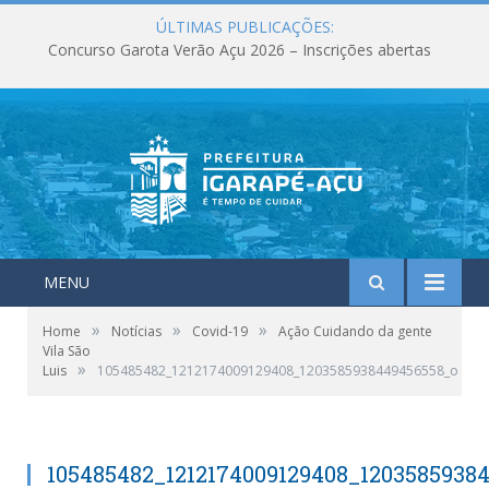
ÚLTIMAS PUBLICAÇÕES:
Concurso Garota Verão Açu 2026 – Inscrições abertas
MENU
»
»
»
Home
Notícias
Covid-19
Ação Cuidando da gente
Vila São
»
Luis
105485482_1212174009129408_1203585938449456558_o
105485482_1212174009129408_1203585938