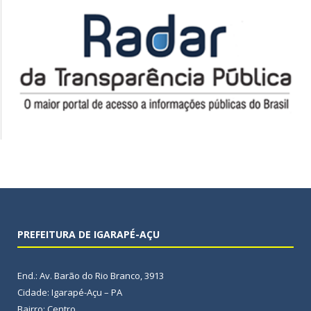
PREFEITURA DE IGARAPÉ-AÇU
End.: Av. Barão do Rio Branco, 3913
Cidade: Igarapé-Açu – PA
Bairro: Centro