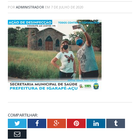
POR
ADMINISTRADOR
EM
7 DE JULHO DE 2020
COMPARTILHAR:
Twitter
Facebook
Google+
Pinterest
LinkedIn
Tumblr
Email