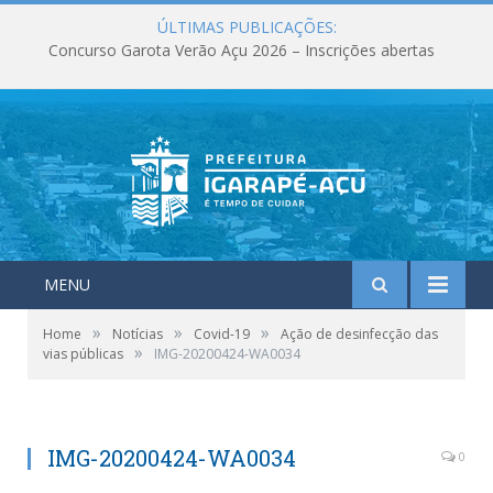
ÚLTIMAS PUBLICAÇÕES:
Concurso Garota Verão Açu 2026 – Inscrições abertas
MENU
»
»
»
Home
Notícias
Covid-19
Ação de desinfecção das
»
vias públicas
IMG-20200424-WA0034
IMG-20200424-WA0034
0